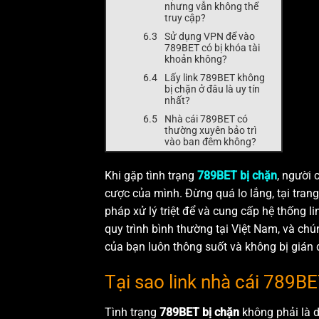
nhưng vẫn không thể
truy cập?
Sử dụng VPN để vào
789BET có bị khóa tài
khoản không?
Lấy link 789BET không
bị chặn ở đâu là uy tín
nhất?
Nhà cái 789BET có
thường xuyên bảo trì
vào ban đêm không?
Khi gặp tình trạng
789BET bị chặn
, người 
cược của mình. Đừng quá lo lắng, tại tran
pháp xử lý triệt để và cung cấp hệ thống l
quy trình bình thường tại Việt Nam, và ch
của bạn luôn thông suốt và không bị gián
Tại sao link nhà cái 789BE
Tình trạng
789BET bị chặn
không phải là d