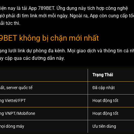
hiện nay là tải App 789BET. Ứng dụng này tích hợp công nghệ
ờ phải đi tìm link mới mỗi ngày. Ngoài ra, App còn cung cấp tố
i tức thì.
89BET không bị chặn mới nhất
 mạng lưới link dự phòng đa kênh. Mọi giao dịch và thông tin cá 
uy cập qua các đường dẫn này.
Trạng Thái
ất, server quốc tế
Đã cập nhật
g Viettel/FPT
Hoạt động tốt
ng VNPT/Mobifone
Hoạt động tốt
mọi dòng máy
Ưu tiên dùng