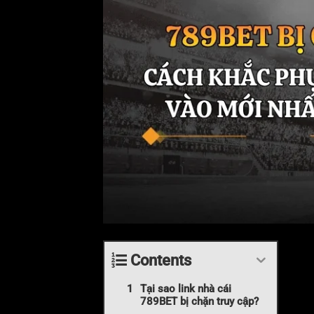
Contents
Tại sao link nhà cái
789BET bị chặn truy cập?