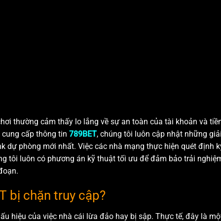
chơi thường cảm thấy lo lắng về sự an toàn của tài khoản và tiề
g cung cấp thông tin
789BET
, chúng tôi luôn cập nhật những giả
ink dự phòng mới nhất. Việc các nhà mạng thực hiện quét định k
úng tôi luôn có phương án kỹ thuật tối ưu để đảm bảo trải nghiệ
 đoạn.
T bị chặn truy cập?
ấu hiệu của việc nhà cái lừa đảo hay bị sập. Thực tế, đây là mộ