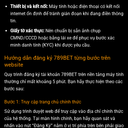
Thiết bị và kết nối:
Máy tính hoặc điện thoại có kết nối
internet ổn định để tránh gián đoạn khi đang điền thông
tin.
Giấy tờ xác thực:
Nên chuẩn bị sẵn ảnh chụp
CMND/CCCD hoặc bằng lái xe để phục vụ bước xác
minh danh tính (KYC) khi được yêu cầu.
Hướng dẫn đăng ký 789BET từng bước trên
website
Quy trình đăng ký tài khoản 789BET trên nền tảng máy tính
thường chỉ mất khoảng 5 phút. Bạn hãy thực hiện theo các
bước sau:
Bước 1: Truy cập trang chủ chính thức
Sử dụng trình duyệt web để truy cập vào địa chỉ chính thức
của hệ thống. Tại màn hình chính, bạn hãy quan sát và
nhấn vào nút “Đăng Ký” nằm ở vị trí phía trên bên phải giao