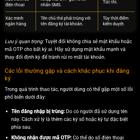
Tức thì.
điện thoại
nhắn SMS.
Xác minh
Tên chủ thẻ phải trùng với
Tùy thời điểm
ngân hàng
tên đăng ký tài khoản.
kiểm duyệt.
Lưu ý quan trọng:
Tuyệt đối không chia sẻ mật khẩu hoặc
mã OTP cho bất kỳ ai. Hãy sử dụng mật khẩu mạnh và
thay đổi định kỳ để tránh rủi ro mất tài khoản.
Các lỗi thường gặp và cách khắc phục khi đăng
ký
Trong quá trình thao tác, người dùng có thể gặp một số lỗi
phổ biến dưới đây:
Tên đăng nhập bị trùng:
Do có người đã sử dụng tên
này. Cách xử lý là thêm các ký số hoặc ký tự đặc biệt
phía sau.
Không nhận được mã OTP:
Có thể do số điện thoại