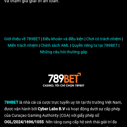
và tham gia giải trí an toàn.
Giới thiệu về 789BET
|
Điều khoản và điều kiện
|
Chơi có trách nhiệm
|
Miễn trách nhiệm
|
Chính sách AML
|
Quyền riêng tư tại 789BET
|
Những câu hỏi thường gặp
789BET
là nhà cái cá cược trực tuyến uy tín tại thị trường Việt Nam,
được vận hành bởi
Cyber Labs B.V
và hoạt động dưới sự cấp phép
của Curaçao Gaming Authority (CGA) với giấy phép số
OGL/2024/1696/1055
. Nền tảng cung cấp hệ sinh thái giải trí đa